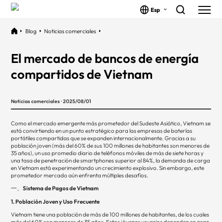
Esp
Blog
Noticias comerciales
El mercado de bancos de energía
compartidos de Vietnam
Noticias comerciales · 2025/08/01
Como el mercado emergente más prometedor del Sudeste Asiático, Vietnam se
está convirtiendo en un punto estratégico para las empresas de baterías
portátiles compartidas que se expanden internacionalmente. Gracias a su
población joven (más del 60% de sus 100 millones de habitantes son menores de
35 años), un uso promedio diario de teléfonos móviles de más de siete horas y
una tasa de penetración de smartphones superior al 84%, la demanda de carga
en Vietnam está experimentando un crecimiento explosivo. Sin embargo, este
prometedor mercado aún enfrenta múltiples desafíos.
一、Sistema de Pagos de Vietnam
1. Población Joven y Uso Frecuente
Vietnam tiene una población de más de 100 millones de habitantes, de los cuales
más del 60% son menores de 35 años. Estos jóvenes usuarios dependen en gran