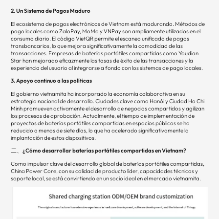
2. Un Sistema de Pagos Maduro
El ecosistema de pagos electrónicos de Vietnam está madurando. Métodos de
pago locales como ZaloPay, MoMo y VNPay son ampliamente utilizados en el
consumo diario. El código VietQR permite el escaneo unificado de pagos
transbancarios, lo que mejora significativamente la comodidad de las
transacciones. Empresas de baterías portátiles compartidas como Youdian
Star han mejorado eficazmente las tasas de éxito de las transacciones y la
experiencia del usuario al integrarse a fondo con los sistemas de pago locales.
3. Apoyo continuo a las políticas
El gobierno vietnamita ha incorporado la economía colaborativa en su
estrategia nacional de desarrollo. Ciudades clave como Hanói y Ciudad Ho Chi
Minh promueven activamente el desarrollo de negocios compartidos y agilizan
los procesos de aprobación. Actualmente, el tiempo de implementación de
proyectos de baterías portátiles compartidas en espacios públicos se ha
reducido a menos de siete días, lo que ha acelerado significativamente la
implantación de estos dispositivos.
二、¿Cómo desarrollar baterías portátiles compartidas en Vietnam?
Como impulsor clave del desarrollo global de baterías portátiles compartidas,
China Power Core, con su calidad de producto líder, capacidades técnicas y
soporte local, se está convirtiendo en un socio ideal en el mercado vietnamita.