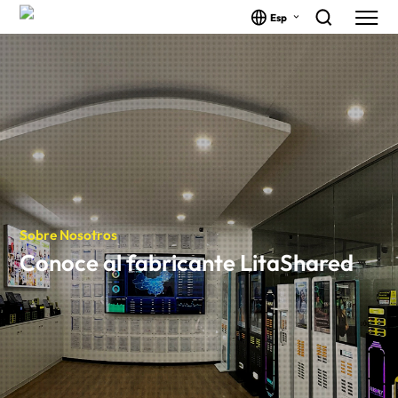
Esp
Sobre Nosotros
Conoce al fabricante LitaShared