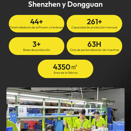
Shenzhen y Dongguan
50
+
300
+
Desarrolladores de software y hardware
Capacidad de producción mensual
4
+
72
H
Bases de producción
Ciclo de personalización de muestras
㎡
5000
Área de la fábrica