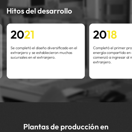
Hitos del desarrollo
20
21
20
18
Se completó el diseño diversificado en el
Completó el primer pr
extranjero y se establecieron muchas
energía compartido en 
sucursales en el extranjero.
comenzó a ingresar al
extranjero.
Plantas de producción en