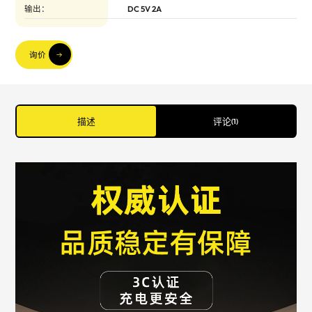
输出：
DC 5V 2A
询价
描述
评论
(
1
)