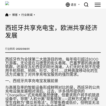
语言
博客
行业新闻
西班牙共享充电宝，欧洲共享经济
发展
行业新闻 · 2025/08/01
西班牙作为全球第二大旅游目的地，每年吸引超过8000
万游客。无论是在马德里的街头巷尾、巴塞罗那的高迪建
筑群，还是在瓦伦西亚的阳光海滩，人们无时无刻不在使
用手机导航、拍照、社交、支付……这种高度移动化的生
活方式催生了对共享充电宝服务的强烈需求。
一、西班牙共享充电宝发展前景
与高普及率的智能设备形成鲜明对比的是，西班牙的公共
充电设施发展相对滞后。过去，许多场所提供的
“ChargeBox”式充电柜虽然便捷，但要求用户将手机锁进
设备中，导致“人机分离”现象频发——这种方式被不少留
学生戏称为“傻瓜充电法”。尽管免费或低价，但明显无法