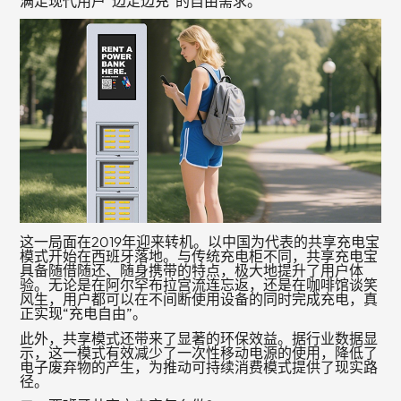
满足现代用户“边走边充”的自由需求。
这一局面在2019年迎来转机。以中国为代表的共享充电宝
模式开始在西班牙落地。与传统充电柜不同，共享充电宝
具备随借随还、随身携带的特点，极大地提升了用户体
验。无论是在阿尔罕布拉宫流连忘返，还是在咖啡馆谈笑
风生，用户都可以在不间断使用设备的同时完成充电，真
正实现“充电自由”。
此外，共享模式还带来了显著的环保效益。据行业数据显
示，这一模式有效减少了一次性移动电源的使用，降低了
电子废弃物的产生，为推动可持续消费模式提供了现实路
径。