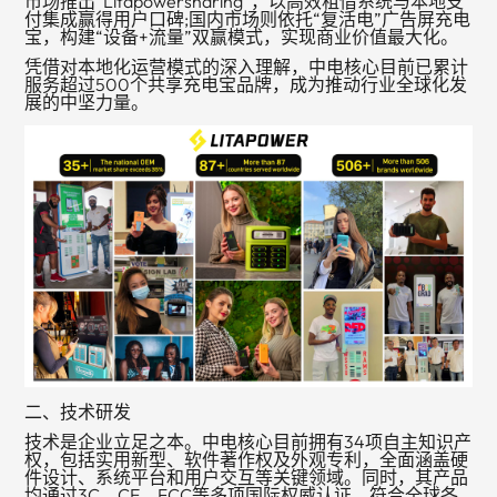
市场推出“
Litapowersharing
”，以高效租借系统与本地支
付集成赢得用户口碑;国内市场则依托“复活电”广告屏充电
宝，构建“设备+流量”双赢模式，实现商业价值最大化。
凭借对本地化运营模式的深入理解，中电核心目前已累计
服务超过500个共享充电宝品牌，成为推动行业全球化发
展的中坚力量。
二、技术研发
技术是企业立足之本。中电核心目前拥有34项自主知识产
权，包括实用新型、软件著作权及外观专利，全面涵盖硬
件设计、系统平台和用户交互等关键领域。同时，其产品
均通过3C、CE、FCC等多项国际权威认证，符合全球各