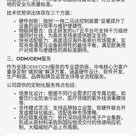
地的安全与质量标准。
技术优势突出体现在三个方面：
硬件创新：独创“一拖二马达控制装置”显著提升了
设备的运行效率与维护便捷性;
物联网整合：自主研发的IoT云平台可支持千万级终
端同时在线，为高并发场景提供稳定支持;
快充适配能力：高度适应海外高单价市场需求，实
现充电速度与设备耐用性的最佳平衡，满足欧美用
户对效率与便捷性的高标准期待。
三、ODM/OEM服务
作为全球OEM/ODM服务的专业提供商，中电核心为客户
量身定制“端到端”解决方案，涵盖硬件设计、软件开发、
生产制造、品牌贴牌及运营支持等全流程服务。
公司提供的定制化服务亮点包括：
场景化设计：根据不同行业需求打造专属功能，如
餐饮行业防油污设计、医疗领域的紫外线消毒模块
等;
合作模式灵活：支持品牌独立运营、软硬件联合开
发或模块化输出，适配各种市场策略;
供应链集成能力：依托深圳成熟的电子产业集群，
形成从原材料采购到国际物流交付的快速响应机
制，大幅缩短产品上市周期。