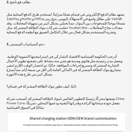
2. نظام دفع ناضج
يشهد نظام الدفع الإلكتروني في فيتنام نضجًا متزايدًا. تُستخدم طرق الدفع المحلية مثل
ZaloPay وMoMo وVNPay على نطاق واسع في الاستهلاك اليومي. يتيح رمز VietQR
مسحًا موحدًا للمدفوعات بين البنوك، مما يُحسّن بشكل كبير من سهولة المعاملات. وقد
حسّنت شركات بنوك الطاقة المشتركة، مثل Youdian Star، معدلات نجاح المعاملات
وتجربة المستخدم بشكل فعال من خلال التكامل العميق مع أنظمة الدفع المحلية.
3. دعم السياسات المستمر
أدرجت الحكومة الفيتنامية الاقتصاد التشاركي في استراتيجيتها التنموية الوطنية.
وتعمل مدن رئيسية مثل هانوي ومدينة هو تشي منه بنشاط على تشجيع تطوير الأعمال
التجارية المشتركة وتسريع إجراءات الموافقة. حاليًا، تم اختصار الوقت اللازم لنشر
مشاريع بنوك الطاقة المشتركة في الأماكن العامة إلى أقل من سبعة أيام، مما يُسرّع
بشكل كبير من طرح هذه الأجهزة.
ثانيًا. كيف نطور بنوك الطاقة المشتركة في فيتنام؟
بصفتها محركًا رئيسيًا للتطوير العالمي لبنوك الطاقة المشتركة، أصبحت شركة China
Power Core، بفضل جودة منتجاتها الرائدة وقدراتها التقنية ودعمها المحلي، شريكًا
مثاليًا في السوق الفيتنامية.