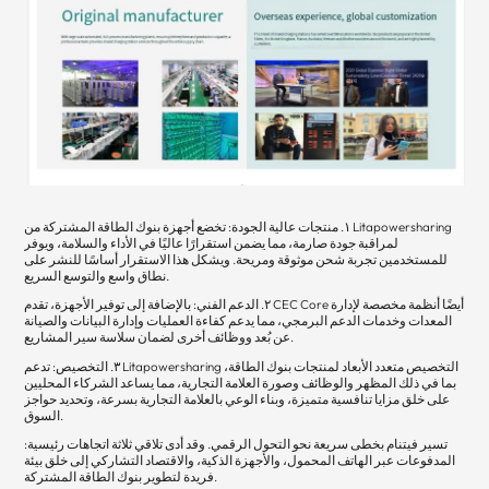
١. منتجات عالية الجودة: تخضع أجهزة بنوك الطاقة المشتركة من Litapowersharing
لمراقبة جودة صارمة، مما يضمن استقرارًا عاليًا في الأداء والسلامة، ويوفر
للمستخدمين تجربة شحن موثوقة ومريحة. ويشكل هذا الاستقرار أساسًا للنشر على
نطاق واسع والتوسع السريع.
٢. الدعم الفني: بالإضافة إلى توفير الأجهزة، تقدم CEC Core أيضًا أنظمة مخصصة لإدارة
المعدات وخدمات الدعم البرمجي، مما يدعم كفاءة العمليات وإدارة البيانات والصيانة
عن بُعد ووظائف أخرى لضمان سلاسة سير المشاريع.
٣. التخصيص: تدعم Litapowersharing التخصيص متعدد الأبعاد لمنتجات بنوك الطاقة،
بما في ذلك المظهر والوظائف وصورة العلامة التجارية، مما يساعد الشركاء المحليين
على خلق مزايا تنافسية متميزة، وبناء الوعي بالعلامة التجارية بسرعة، وتحديد حواجز
السوق.
تسير فيتنام بخطى سريعة نحو التحول الرقمي. وقد أدى تلاقي ثلاثة اتجاهات رئيسية:
المدفوعات عبر الهاتف المحمول، والأجهزة الذكية، والاقتصاد التشاركي إلى خلق بيئة
فريدة لتطوير بنوك الطاقة المشتركة.