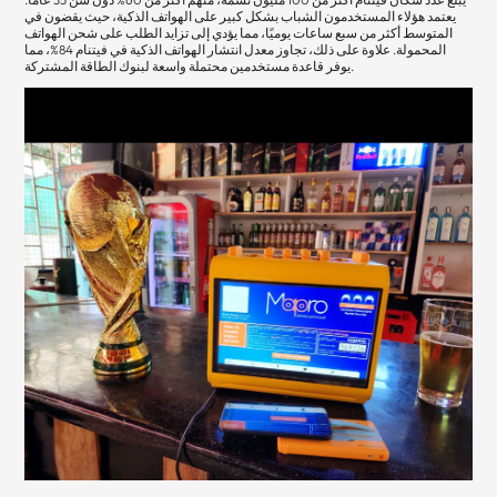
يعتمد هؤلاء المستخدمون الشباب بشكل كبير على الهواتف الذكية، حيث يقضون في
المتوسط أكثر من سبع ساعات يوميًا، مما يؤدي إلى تزايد الطلب على شحن الهواتف
المحمولة. علاوة على ذلك، تجاوز معدل انتشار الهواتف الذكية في فيتنام 84%، مما
يوفر قاعدة مستخدمين محتملة واسعة لبنوك الطاقة المشتركة.