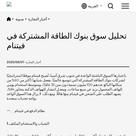
العربية
أخبار التجارة
مدونة
تحليل سوق بنوك الطاقة المشتركة في
فيتنام
أخبار التجارة · 2025/08/01
باعتبارها السوق الناشئة الواعدة في جنوب شرق آسيا، تُصبح فيتنام موقعًا استراتيجيًا
لشركات بنوك الطاقة المشتركة التي تتوسع عالميًا. بفضل شبابها (أكثر من 60% من
سكانها البالغ عددهم 100 مليون نسمة دون سن 35 عامًا)، ومتوسط استخدام يومي
للهاتف المحمول يزيد عن سبع ساعات، ومعدل انتشار للهواتف الذكية يتجاوز 84%،
يشهد الطلب على الشحن في فيتنام نموًا هائلًا. ومع ذلك، لا يزال هذا السوق الواعد
يواجه تحديات متعددة.
一、 نظام الدفع في فيتنام
1. الشباب والاستخدام المكثف
يبلغ عدد سكان فيتنام أكثر من 100 مليون نسمة، منهم أكثر من 60% دون سن 35 عامًا.