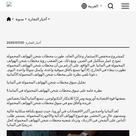
العربية
أخبار التجارة
مدونة
أخبار التجارة · 2025/07/25
كمشروع منخفض الاستثمار وعالي العائد، طورت محطات شحن الهواتف المحمولة
نموذج عمل متكامل في الصين. ومع ذلك، من الصعب رؤية محطات شحن الهواتف
المحمولة في ألمانيا. في الواقع، على الرغم من أن محطات شحن الهواتف المحمولة
تطورت ببطء في الخارج، إلا أنها تتمتع بآفاق سوقية واعدة، وتُمثل سوقًا واعدة. اليوم،
دعونا نلقي نظرة على محطات شحن الهواتف المحمولة الألمانية.
تحليل سوق محطات شحن الهواتف المحمولة في ألمانيا
1. نظرة عامة على سوق محطات شحن الهواتف المحمولة في ألمانيا
بصفتها قوة اقتصادية أوروبية ومركزًا للابتكار التكنولوجي، تتمتع ألمانيا أيضًا بخصائص
فريدة وآفاق نمو في سوق محطات شحن الهواتف المحمولة.
تُعد ألمانيا واحدة من أكبر الاقتصادات في أوروبا، حيث تتمتع بكثافة سكانية عالية
ومستوى عالٍ من التحضر. مع شيوع الهواتف الذكية والأجهزة المحمولة، يستمر طلب
الناس على الشحن في الازدياد، وتزداد شعبية محطات شحن الهواتف المحمولة كحل
تدريجيًا في ألمانيا.