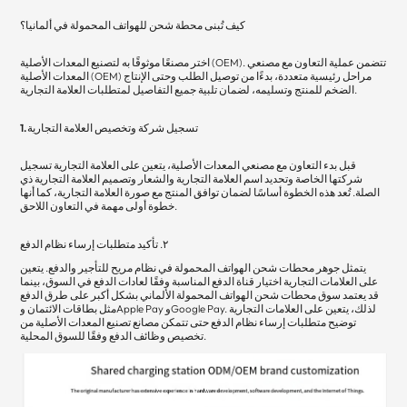
كيف تُبنى محطة شحن للهواتف المحمولة في ألمانيا؟
اختر مصنعًا موثوقًا به لتصنيع المعدات الأصلية (OEM). تتضمن عملية التعاون مع مصنعي
المعدات الأصلية (OEM) مراحل رئيسية متعددة، بدءًا من توصيل الطلب وحتى الإنتاج
الضخم للمنتج وتسليمه، لضمان تلبية جميع التفاصيل لمتطلبات العلامة التجارية.
1. تسجيل شركة وتخصيص العلامة التجارية
قبل بدء التعاون مع مصنعي المعدات الأصلية، يتعين على العلامة التجارية تسجيل
شركتها الخاصة وتحديد اسم العلامة التجارية والشعار وتصميم العلامة التجارية ذي
الصلة. تُعد هذه الخطوة أساسًا لضمان توافق المنتج مع صورة العلامة التجارية، كما أنها
خطوة أولى مهمة في التعاون اللاحق.
٢
.
تأكيد متطلبات إرساء نظام الدفع
يتمثل جوهر محطات شحن الهواتف المحمولة في نظام مريح للتأجير والدفع. يتعين
على العلامات التجارية اختيار قناة الدفع المناسبة وفقًا لعادات الدفع في السوق، بينما
قد يعتمد سوق محطات شحن الهواتف المحمولة الألماني بشكل أكبر على طرق الدفع
مثل بطاقات الائتمان وApple Pay وGoogle Pay. لذلك، يتعين على العلامات التجارية
توضيح متطلبات إرساء نظام الدفع حتى تتمكن مصانع تصنيع المعدات الأصلية من
تخصيص وظائف الدفع وفقًا للسوق المحلية.